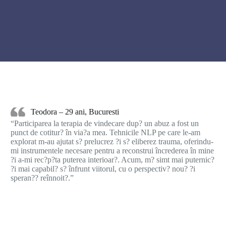
Teodora – 29 ani, Bucuresti
“Participarea la terapia de vindecare dup? un abuz a fost un
punct de cotitur? în via?a mea. Tehnicile NLP pe care le-am
explorat m-au ajutat s? prelucrez ?i s? eliberez trauma, oferindu-
mi instrumentele necesare pentru a reconstrui încrederea în mine
?i a-mi rec?p?ta puterea interioar?. Acum, m? simt mai puternic?
?i mai capabil? s? înfrunt viitorul, cu o perspectiv? nou? ?i
speran?? reînnoit?.”