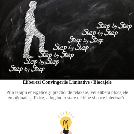
Eliberezi Convingerile Limitative / Blocajele
Prin terapii energetice și practici de relaxare, vei elibera blocajele
emoționale și fizice, atingând o stare de bine și pace interioară.