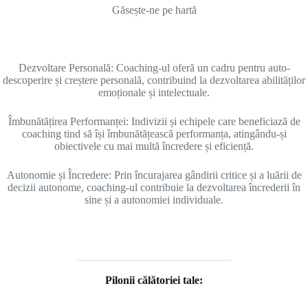
Găsește-ne pe hartă
Dezvoltare Personală: Coaching-ul oferă un cadru pentru auto-
descoperire și creștere personală, contribuind la dezvoltarea abilităților
emoționale și intelectuale.
Îmbunătățirea Performanței: Indivizii și echipele care beneficiază de
coaching tind să își îmbunătățească performanța, atingându-și
obiectivele cu mai multă încredere și eficiență.
Autonomie și Încredere: Prin încurajarea gândirii critice și a luării de
decizii autonome, coaching-ul contribuie la dezvoltarea încrederii în
sine și a autonomiei individuale.
Pilonii călătoriei tale
: